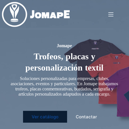
Saltar
al
contenido
Jomape
Trofeos, placas y
personalización textil
Soluciones personalizadas para empresas, clubes,
asociaciones, eventos y particulares. En Jomape trabajamos
trofeos, placas conmemorativas, bordados, serigrafía y
artículos personalizados adaptados a cada encargo.
Ver catálogo
Contactar